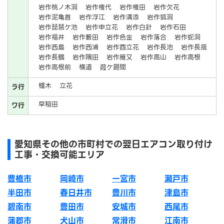
岩作桃ノ木洞
岩作権代
岩作権田
岩作欠花
岩作泥亀首
岩作浮江
岩作溝添
岩作狐洞
岩作琵琶ケ池
岩作申立花
岩作白針
岩作石田
岩作福井
岩作籔田
岩作色金
岩作落合
岩作蛇洞
岩作西島
岩作西浦
岩作酉立花
岩作長池
岩作長筬
岩作長鶴
岩作隅田
岩作雁又
岩作高山
岩作高根
岩作高根前
横道
葭ケ廻間
櫨木
立花
ラ行
早稲田
ワ行
愛知県その他の市町村での翌日エアコン取り付け
工事・交換可能エリア
豊橋市
岡崎市
一宮市
瀬戸市
半田市
春日井市
豊川市
津島市
碧南市
豊田市
安城市
西尾市
蒲郡市
犬山市
常滑市
江南市