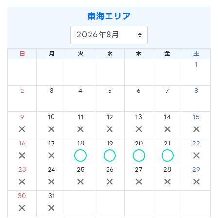
東海エリア
日
月
火
水
木
金
土
1
×
2
3
4
5
6
7
8
×
×
×
×
×
×
×
9
10
11
12
13
14
15
×
×
×
×
×
×
×
16
17
18
19
20
21
22
×
×
○
○
○
○
×
23
24
25
26
27
28
29
×
×
×
×
×
×
×
30
31
×
×