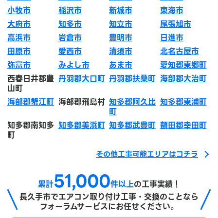
小牧市
稲沢市
新城市
東海市
大府市
知多市
知立市
尾張旭市
高浜市
岩倉市
豊明市
日進市
田原市
愛西市
清須市
北名古屋市
弥富市
みよし市
あま市
愛知郡東郷町
西春日井郡豊
丹羽郡大口町
丹羽郡扶桑町
海部郡大治町
山町
海部郡蟹江町
海部郡飛島村
知多郡阿久比
知多郡東浦町
町
知多郡南知多
知多郡美浜町
知多郡武豊町
額田郡幸田町
町
その他工事可能エリアはコチラ
51,000
累計
件以上
の工事実績！
長久手市で
エアコン取り付け工事・交換のことなら
フォーラムサービスにお任せください。