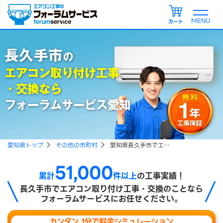
カート
長久手市
の
エアコン取り付け工事
・交換なら
フォーラムサービス愛知
愛知県トップ
その他の市町村
愛知県長久手市でエアコン取り付け、エアコン引越し工事をご検討の方
51,000
累計
件以上
の工事実績！
長久手市で
エアコン取り付け工事・交換のことなら
フォーラムサービスにお任せください。
カンタン 1分で料金シミュレーション