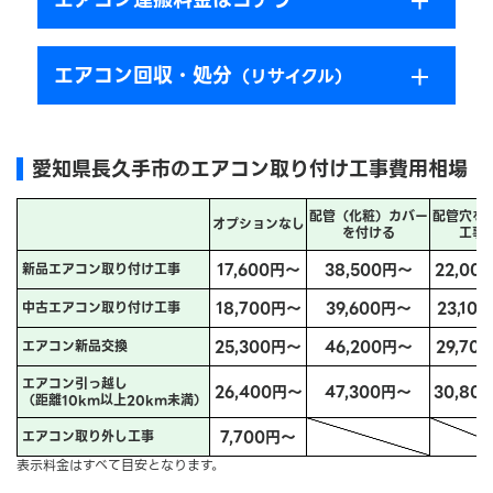
エアコン回収・処分
（リサイクル）
愛知県長久手市のエアコン取り付け工事費用相場
配管（化粧）カバー
配管穴を
オプションなし
を付ける
工事
17,600円～
38,500円～
22,00
新品エアコン取り付け工事
18,700円～
39,600円～
23,10
中古エアコン取り付け工事
25,300円～
46,200円～
29,70
エアコン新品交換
エアコン引っ越し
26,400円～
47,300円～
30,80
（距離10km以上20km未満）
7,700円～
エアコン取り外し工事
表示料金はすべて目安となります。