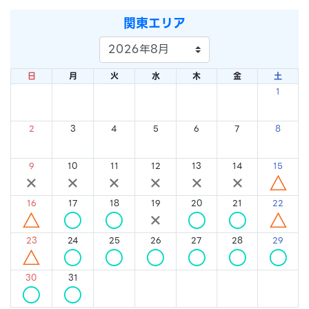
関東エリア
日
月
火
水
木
金
土
1
×
2
3
4
5
6
7
8
×
×
×
×
×
×
×
9
10
11
12
13
14
15
×
×
×
×
×
×
△
16
17
18
19
20
21
22
△
○
○
×
○
○
△
23
24
25
26
27
28
29
△
○
○
○
○
○
○
30
31
○
○