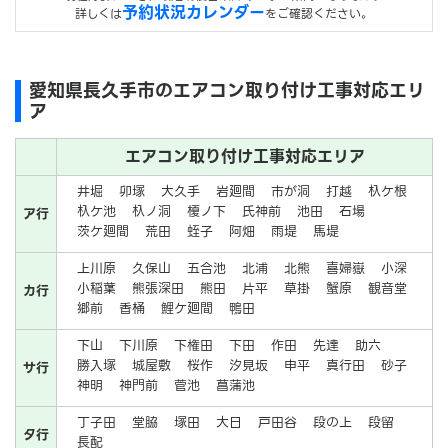
予約状況カレンダー
詳しくは
をご確認ください。
愛知県長久手市のエアコン取り付け工事対応エリ
ア
エアコン取り付け工事対応エリア
井堀
卯塚
大久手
岩廻間
市が洞
打越
杁ケ根
杁ケ池
杁ノ洞
榎ノ下
氏神前
池田
石場
ア行
茨ケ廻間
荒田
蛭子
阿畑
雨堤
馬堤
上川原
久保山
五合池
北浦
北熊
喜婦嶽
小深
小稲葉
熊張深田
熊田
片平
草掛
蟹原
観音堂
カ行
郷前
香桶
鯉ケ廻間
鴨田
下山
下川原
下権田
下田
作田
先達
助六
勝入塚
城屋敷
桜作
汐見坂
申平
真行田
砂子
サ行
神明
神門前
菅池
菖蒲池
丁子田
堂脇
塚田
大日
戸田谷
段の上
段留
タ行
長配