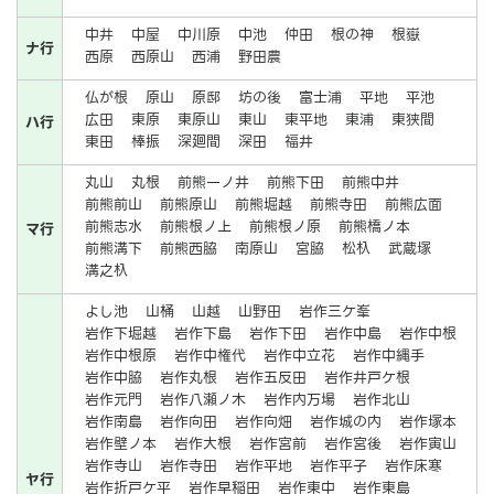
中井
中屋
中川原
中池
仲田
根の神
根嶽
ナ行
西原
西原山
西浦
野田農
仏が根
原山
原邸
坊の後
富士浦
平地
平池
広田
東原
東原山
東山
東平地
東浦
東狭間
ハ行
東田
棒振
深廻間
深田
福井
丸山
丸根
前熊一ノ井
前熊下田
前熊中井
前熊前山
前熊原山
前熊堀越
前熊寺田
前熊広面
前熊志水
前熊根ノ上
前熊根ノ原
前熊橋ノ本
マ行
前熊溝下
前熊西脇
南原山
宮脇
松杁
武蔵塚
溝之杁
よし池
山桶
山越
山野田
岩作三ケ峯
岩作下堀越
岩作下島
岩作下田
岩作中島
岩作中根
岩作中根原
岩作中権代
岩作中立花
岩作中縄手
岩作中脇
岩作丸根
岩作五反田
岩作井戸ケ根
岩作元門
岩作八瀬ノ木
岩作内万場
岩作北山
岩作南島
岩作向田
岩作向畑
岩作城の内
岩作塚本
岩作壁ノ本
岩作大根
岩作宮前
岩作宮後
岩作寅山
岩作寺山
岩作寺田
岩作平地
岩作平子
岩作床寒
ヤ行
岩作折戸ケ平
岩作早稲田
岩作東中
岩作東島