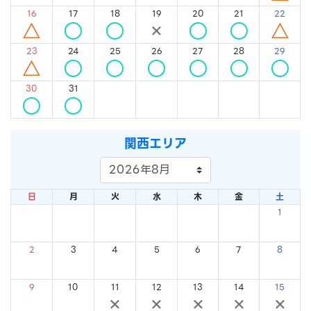
16
17
18
19
20
21
22
△
○
○
×
○
○
△
23
24
25
26
27
28
29
△
○
○
○
○
○
○
30
31
○
○
関西エリア
日
月
火
水
木
金
土
1
×
2
3
4
5
6
7
8
×
×
×
×
×
×
×
9
10
11
12
13
14
15
×
×
×
×
×
×
×