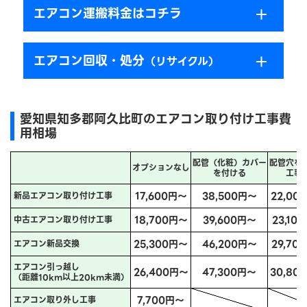
エアコン運搬料金はコチラ
エアコン回収・処分
（リサイクル）
愛知県知多郡阿久比町のエアコン取り付け工事費
用相場
配管（化粧）カバー
配管穴を
オプションなし
を付ける
工事
17,600円～
38,500円～
22,00
新品エアコン取り付け工事
18,700円～
39,600円～
23,10
中古エアコン取り付け工事
25,300円～
46,200円～
29,70
エアコン新品交換
エアコン引っ越し
26,400円～
47,300円～
30,80
（距離10km以上20km未満）
7,700円～
エアコン取り外し工事