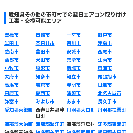
愛知県その他の市町村での翌日エアコン取り付け
工事・交換可能エリア
豊橋市
岡崎市
一宮市
瀬戸市
半田市
春日井市
豊川市
津島市
碧南市
豊田市
安城市
西尾市
蒲郡市
犬山市
常滑市
江南市
小牧市
稲沢市
新城市
東海市
大府市
知多市
知立市
尾張旭市
高浜市
岩倉市
豊明市
日進市
田原市
愛西市
清須市
北名古屋市
弥富市
みよし市
あま市
長久手市
愛知郡東郷町
西春日井郡豊
丹羽郡大口町
丹羽郡扶桑町
山町
海部郡大治町
海部郡蟹江町
海部郡飛島村
知多郡東浦町
知多郡南知多
知多郡美浜町
知多郡武豊町
額田郡幸田町