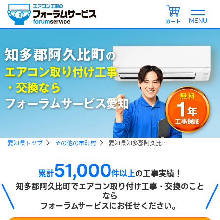
カート
知多郡阿久比町
の
エアコン取り付け工事
・交換なら
フォーラムサービス愛知
愛知県トップ
その他の市町村
愛知県知多郡阿久比町でエアコン取り付け、エアコン引越し工事をご検討の方
51,000
累計
件以上
の工事実績！
知多郡阿久比町で
エアコン取り付け工事・交換のこと
なら
フォーラムサービスにお任せください。