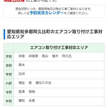
明後日以降
の工事が可能です。
現在好評につき、最短明後日以降の工事ご案内となります。
予約状況カレンダー
詳しくは
をご確認ください。
愛知県知多郡阿久比町のエアコン取り付け工事対
応エリア
エアコン取り付け工事対応エリア
卯坂
卯坂南
板山
植大
阿久比
ア行
草木
カ行
白沢
サ行
福住
萩
陽なたの丘
ハ行
宮津
椋岡
マ行
横松
矢高
ヤ行