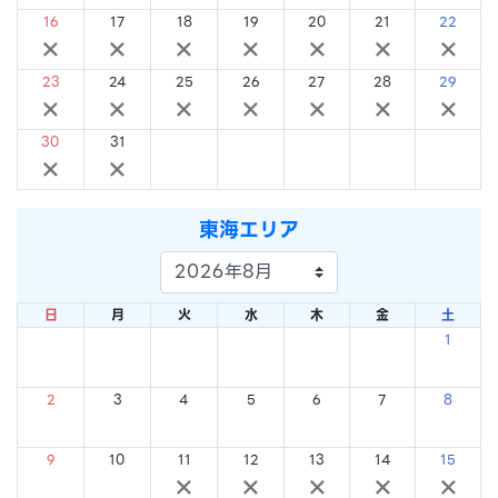
16
17
18
19
20
21
22
×
×
×
×
×
×
×
23
24
25
26
27
28
29
×
×
×
×
×
×
×
30
31
×
×
東海エリア
日
月
火
水
木
金
土
1
×
2
3
4
5
6
7
8
×
×
×
×
×
×
×
9
10
11
12
13
14
15
×
×
×
×
×
×
×