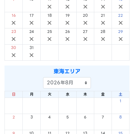
×
×
×
×
×
×
×
16
17
18
19
20
21
22
×
×
×
×
×
×
×
23
24
25
26
27
28
29
×
×
×
×
×
×
×
30
31
×
×
東海エリア
日
月
火
水
木
金
土
1
×
2
3
4
5
6
7
8
×
×
×
×
×
×
×
9
10
11
12
13
14
15