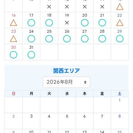
×
×
×
×
×
×
△
16
17
18
19
20
21
22
△
○
○
×
○
○
△
23
24
25
26
27
28
29
△
○
○
○
○
○
○
30
31
○
○
関西エリア
日
月
火
水
木
金
土
1
×
2
3
4
5
6
7
8
×
×
×
×
×
×
×
9
10
11
12
13
14
15